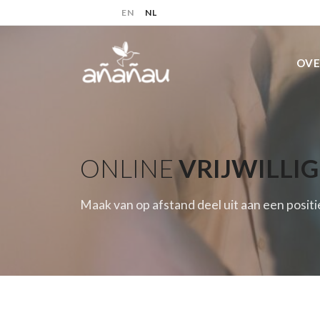
Spring
EN
NL
naar
de
inhoud
OVE
ONLINE
VRIJWILLI
Maak van op afstand deel uit aan een posit