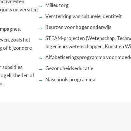
activiteiten
Milieuzorg
jouw universiteit
Versterking van culturele identiteit
Beurzen voor hoger onderwijs
ampagnes.
STEAM-projecten (Wetenschap, Techno
even, zoals het
Ingenieurswetenschappen, Kunst en W
g of bijzondere
Alfabetiseringsprogramma voor moed
r subsidies,
Gezondheidseducatie
mogelijkheden of
Naschools programma
n.