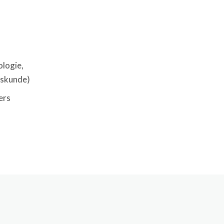
logie,
iskunde)
ers