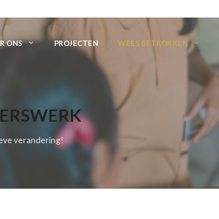
R ONS
PROJECTEN
WEES BETROKKEN
GERSWERK
ieve verandering!