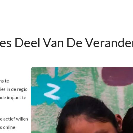
s Deel Van De Verande
ns te
es in de regio
nde impact te
 actief willen
s online